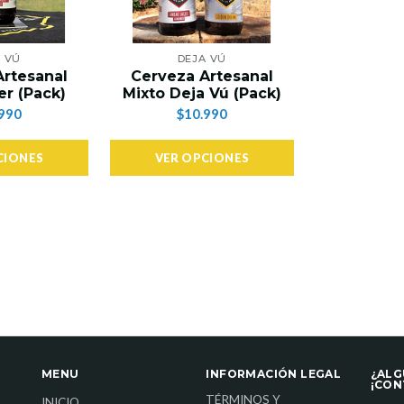
 VÚ
DEJA VÚ
Artesanal
Cerveza Artesanal
r (Pack)
Mixto Deja Vú (Pack)
990
$10.990
CIONES
VER OPCIONES
MENU
INFORMACIÓN LEGAL
¿ALG
¡CON
TÉRMINOS Y
INICIO